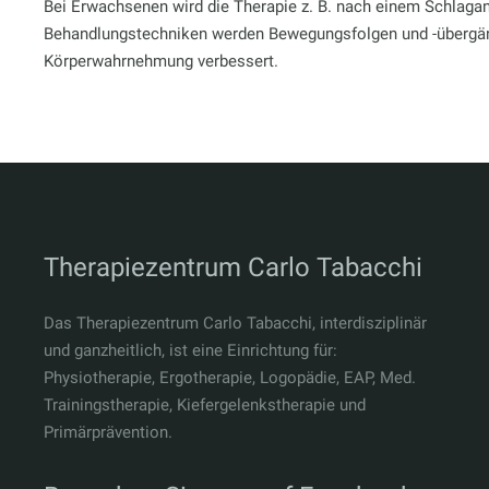
Bei Erwachsenen wird die Therapie z. B. nach einem Schlagan
Behandlungstechniken werden Bewegungsfolgen und -übergän
Körperwahrnehmung verbessert.
Therapiezentrum Carlo Tabacchi
Das Therapiezentrum Carlo Tabacchi, interdisziplinär
und ganzheitlich, ist eine Einrichtung für:
Physiotherapie, Ergotherapie, Logopädie, EAP, Med.
Trainingstherapie, Kiefergelenkstherapie und
Primärprävention.