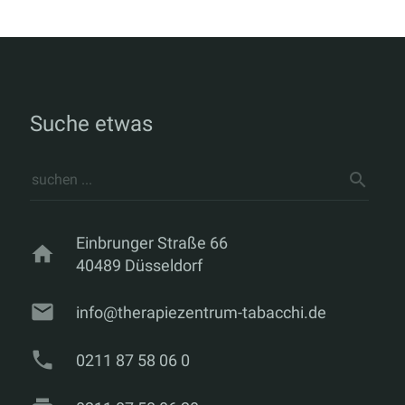
Suche etwas
Einbrunger Straße 66
home
40489 Düsseldorf
mail
info@therapiezentrum-tabacchi.de
phone
0211 87 58 06 0