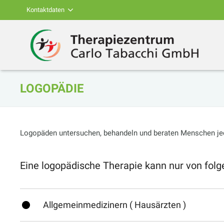
Kontaktdaten
LOGOPÄDIE
Logopäden untersuchen, behandeln und beraten Menschen jede
Eine logopädische Therapie kann nur von fol
fiber_manual_record
Allgemeinmedizinern ( Hausärzten )