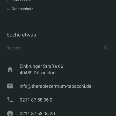
Datenschutz
Suche etwas
Einbrunger Straße 66
home
40489 Düsseldorf
mail
info@therapiezentrum-tabacchi.de
phone
0211 87 58 06 0
print
0211 87 58 06 20