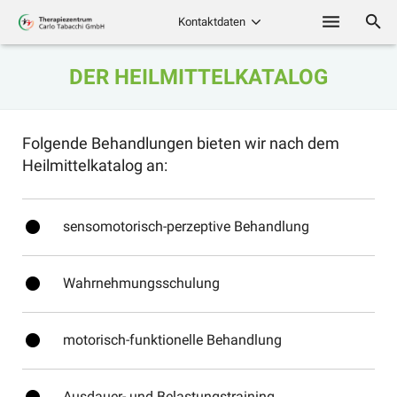
Kontaktdaten
Physiotherapie
DER HEILMITTELKATALOG
Erweiterte
Physiotherapie (EAP)
Folgende Behandlungen bieten wir nach dem
Heilmittelkatalog an:
Ergotherapie
Logopädie
fiber_manual_record
sensomotorisch-perzeptive Behandlung
Trainingstherapie
fiber_manual_record
Wahrnehmungsschulung
Kindertherapie
Karriere
fiber_manual_record
motorisch-funktionelle Behandlung
Kontakt
Ausdauer- und Belastungstraining