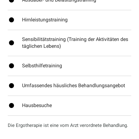
fiber_manual_record
fiber_manual_record
Hirnleistungstraining
Sensibilitätstraining (Training der Aktivitäten des
fiber_manual_record
täglichen Lebens)
fiber_manual_record
Selbsthilfetraining
fiber_manual_record
Umfassendes häusliches Behandlungsangebot
fiber_manual_record
Hausbesuche
Die Ergotherapie ist eine vom Arzt verordnete Behandlung.