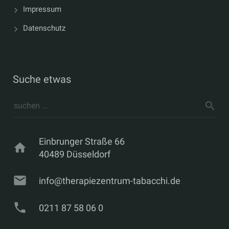
Impressum
Datenschutz
Suche etwas
Einbrunger Straße 66
home
40489 Düsseldorf
mail
info@therapiezentrum-tabacchi.de
phone
0211 87 58 06 0