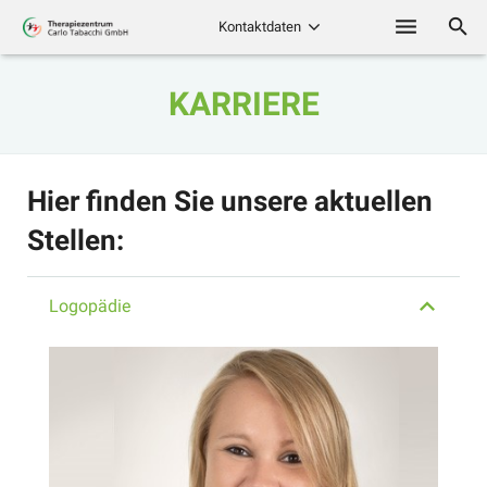
Kontaktdaten
Physiotherapie
KARRIERE
Erweiterte
Physiotherapie (EAP)
Hier finden Sie unsere aktuellen
Ergotherapie
Stellen:
Logopädie
Logopädie
Trainingstherapie
Kindertherapie
Karriere
Kontakt