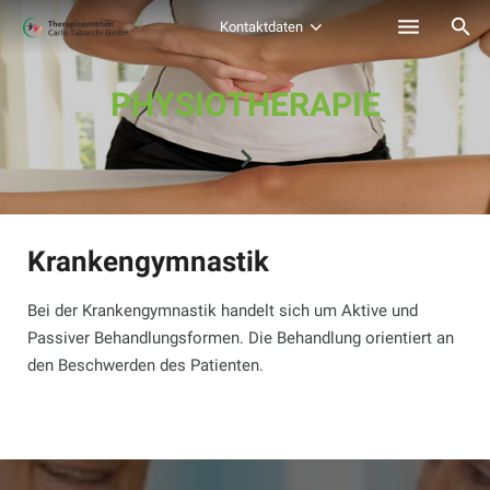
Kontaktdaten
Physiotherapie
PHYSIOTHERAPIE
Erweiterte
Physiotherapie (EAP)
Ergotherapie
Krankengymnastik
Logopädie
Trainingstherapie
Bei der Krankengymnastik handelt sich um Aktive und
Passiver Behandlungsformen. Die Behandlung orientiert an
Kindertherapie
den Beschwerden des Patienten.
Karriere
Kontakt